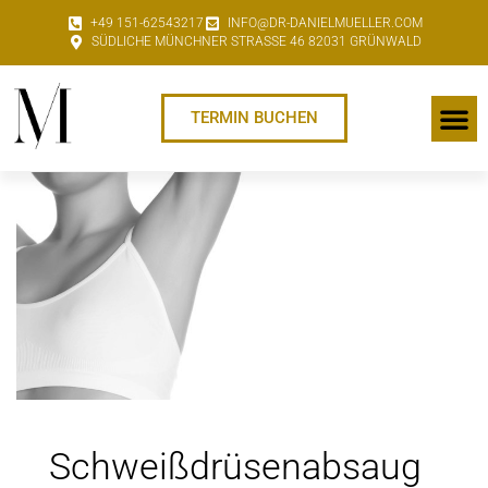
+49 151-62543217
INFO@DR-DANIELMUELLER.COM
SÜDLICHE MÜNCHNER STRASSE 46 82031 GRÜNWALD
TERMIN BUCHEN
Schweißdrüsenabsaug