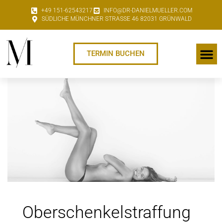
+49 151-62543217
INFO@DR-DANIELMUELLER.COM
SÜDLICHE MÜNCHNER STRASSE 46 82031 GRÜNWALD
TERMIN BUCHEN
Oberschenkelstraffung