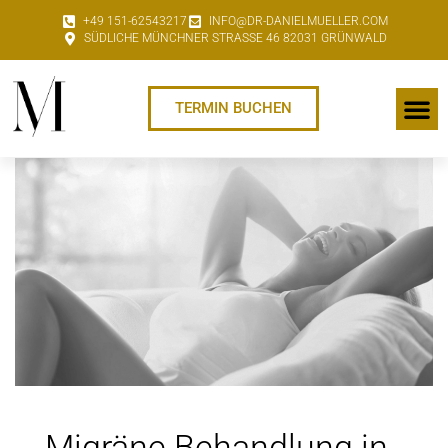
+49 151-62543217
INFO@DR-DANIELMUELLER.COM
SÜDLICHE MÜNCHNER STRASSE 46 82031 GRÜNWALD
TERMIN BUCHEN
Migräne Behandlung in